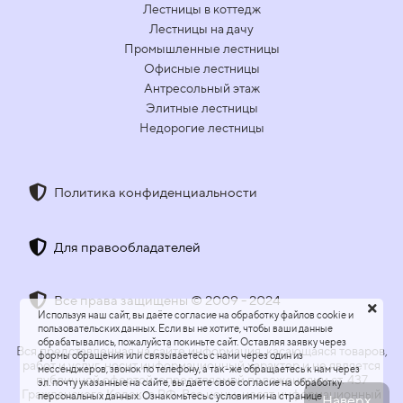
Лестницы в коттедж
Лестницы на дачу
Промышленные лестницы
Офисные лестницы
Антресольный этаж
Элитные лестницы
Недорогие лестницы
Политика конфиденциальности
Для правообладателей
Все права защищены © 2009 - 2024
Используя наш сайт, вы даёте согласие на обработку файлов cookie и
пользовательских данных. Если вы не хотите, чтобы ваши данные
обрабатывались, пожалуйста покиньте сайт. Оставляя заявку через
Вся представленная на сайте информация, касающаяся товаров,
формы обращения или связываетесь с нами через один из
работ и услуг, носит информационный характер и не является
мессенджеров, звонок по телефону, а так-же обращаетесь к нам через
публичной офертой, определяемой положениями ст. 437
эл. почту указанные на сайте, вы даёте своё согласие на обработку
Гражданского Кодекса РФ. Все цены, носят информационный
персональных данных. Ознакомьтесь с условиями на странице
Наверх