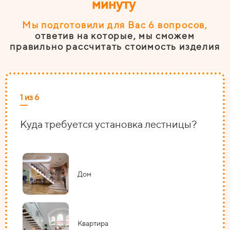
минуту
Мы подготовили для Вас 6
вопросов
,
ответив на которые, мы сможем
правильно рассчитать стоимость изделия
1 из 6
2 из
Куда требуется установка лестницы?
На
Дом
Квартира