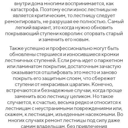
внутри дома многими воспринимается, как
катастрофа. Поэтому если износ лестницы не
является критическим, то лестницу следует
ремонтировать, не разрушая ее полностью. Самый
легкий вариант, это когда нужно обновить
покрывающий ступени ковролин: оторвать старый
и заменить его новым.
Также успешно и профессионально могут быть
обновлены стершиеся и износившиеся кромки
лестничных ступеней. Если речь идет о паркетном
или ламинатом покрытии, достаточным зачастую
оказывается отшлифовать это место и заново
покрыть его защитным слоем, что сбережет
ступени от некрасивых царапин. Конечно,
встречаются и безнадежные случаи, когда проще
заменить всю лестницу целиком. Но такое
случается, к счастью, весьма редко и относится к
лестницам с неустранимыми повреждениями или,
скажем, к лестницам, изъеденным насекомыми. Во
многих случаях ремонт лестницы под силу даже
самим владельцам, без привлечения