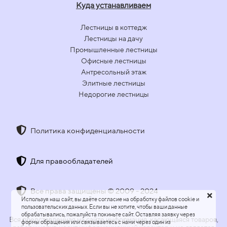
Куда устанавливаем
Лестницы в коттедж
Лестницы на дачу
Промышленные лестницы
Офисные лестницы
Антресольный этаж
Элитные лестницы
Недорогие лестницы
Политика конфиденциальности
Для правообладателей
Все права защищены © 2009 - 2024
Используя наш сайт, вы даёте согласие на обработку файлов cookie и
пользовательских данных. Если вы не хотите, чтобы ваши данные
обрабатывались, пожалуйста покиньте сайт. Оставляя заявку через
Вся представленная на сайте информация, касающаяся товаров,
формы обращения или связываетесь с нами через один из