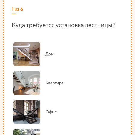
1 из 6
2 из
Куда требуется установка лестницы?
На
Дом
Квартира
Офис